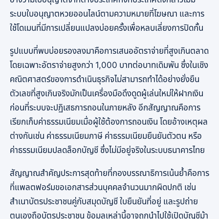
อ้างว่ามีใบอนุญาตจากต่างประเทศทั้งที่ประเทศดังกล่าวไม่มี
ระบบใบอนุญาตหวยออนไลน์ตามความหมายที่โฆษณา และการ
ใช้โดเมนที่มีการเปลี่ยนแปลงบ่อยครั้งเพื่อหลบเลี่ยงการปิดกั้น
รูปแบบที่พบบ่อยรองลงมาคือการเสนออัตราจ่ายที่สูงเกินตลาด
โดยเฉพาะอัตราจ่ายสูงกว่า 1,000 บาทต่อบาทเดิมพัน ซึ่งในเชิง
คณิตศาสตร์ของการดำเนินธุรกิจไม่สามารถทำได้อย่างยั่งยืน
ตัวเลขที่สูงเกินจริงมักเป็นเครื่องมือดึงดูดผู้เล่นใหม่ให้ฝากเงิน
ก่อนที่ระบบจะปฏิเสธการถอนในภายหลัง อีกสัญญาณคือการ
เรียกเก็บค่าธรรมเนียมเมื่อผู้ใช้ต้องการถอนเงิน โดยอ้างเหตุผล
ต่างกันเช่น ค่าธรรมเนียมภาษี ค่าธรรมเนียมยืนยันตัวตน หรือ
ค่าธรรมเนียมปลดล็อกบัญชี ซึ่งไม่มีอยู่จริงในระบบธนาคารไทย
สัญญาณสำคัญประการสุดท้ายที่กองบรรณาธิการเน้นย้ำคือการ
ที่แพลตฟอร์มขอเอกสารส่วนบุคคลจำนวนมากผิดปกติ เช่น
สำเนาบัตรประชาชนคู่กับสมุดบัญชี ใบยืนยันที่อยู่ และรูปถ่าย
ตนเองถือบัตรประชาชน ข้อมูลเหล่านี้อาจถูกนำไปใช้เปิดบัญชีม้า