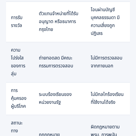
โอนผ่านบัญชี
ตัวแทนจำหน่ายที่ได้รับ
การรับ
บุคคลธรรมดา มี
อนุญาต หรือธนาคาร
รางวัล
ความเสี่ยงถูก
กรุงไทย
ปฏิเสธ
ความ
โปร่งใส
ถ่ายทอดสด มีคณะ
ไม่มีการตรวจสอบ
ของการ
กรรมการตรวจสอบ
จากภายนอก
สุ่ม
การ
ระบบร้องเรียนของ
ไม่มีกลไกร้องเรียน
คุ้มครอง
หน่วยงานรัฐ
ที่ใช้งานได้จริง
ผู้บริโภค
สถานะ
ผิดกฎหมายตาม
ทาง
ถูกกฎหมาย
พรบ. การพนัน