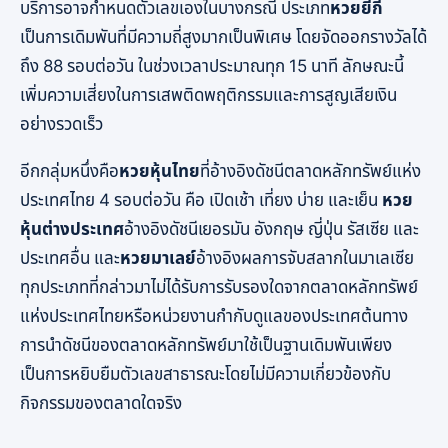
บริการอาจกำหนดตัวเลขเองในบางกรณี ประเภท
หวยยี่กี
เป็นการเดิมพันที่มีความถี่สูงมากเป็นพิเศษ โดยจัดออกรางวัลได้
ถึง 88 รอบต่อวัน ในช่วงเวลาประมาณทุก 15 นาที ลักษณะนี้
เพิ่มความเสี่ยงในการเสพติดพฤติกรรมและการสูญเสียเงิน
อย่างรวดเร็ว
อีกกลุ่มหนึ่งคือ
หวยหุ้นไทย
ที่อ้างอิงดัชนีตลาดหลักทรัพย์แห่ง
ประเทศไทย 4 รอบต่อวัน คือ เปิดเช้า เที่ยง บ่าย และเย็น
หวย
หุ้นต่างประเทศ
อ้างอิงดัชนีเยอรมัน อังกฤษ ญี่ปุ่น รัสเซีย และ
ประเทศอื่น และ
หวยมาเลย์
อ้างอิงผลการจับสลากในมาเลเซีย
ทุกประเภทที่กล่าวมาไม่ได้รับการรับรองใดจากตลาดหลักทรัพย์
แห่งประเทศไทยหรือหน่วยงานกำกับดูแลของประเทศต้นทาง
การนำดัชนีของตลาดหลักทรัพย์มาใช้เป็นฐานเดิมพันเพียง
เป็นการหยิบยืมตัวเลขสาธารณะโดยไม่มีความเกี่ยวข้องกับ
กิจกรรมของตลาดใดจริง