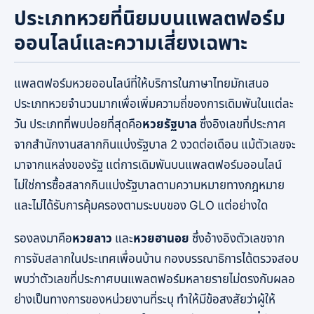
ประเภทหวยที่นิยมบนแพลตฟอร์ม
ออนไลน์และความเสี่ยงเฉพาะ
แพลตฟอร์มหวยออนไลน์ที่ให้บริการในภาษาไทยมักเสนอ
ประเภทหวยจำนวนมากเพื่อเพิ่มความถี่ของการเดิมพันในแต่ละ
วัน ประเภทที่พบบ่อยที่สุดคือ
หวยรัฐบาล
ซึ่งอิงเลขที่ประกาศ
จากสำนักงานสลากกินแบ่งรัฐบาล 2 งวดต่อเดือน แม้ตัวเลขจะ
มาจากแหล่งของรัฐ แต่การเดิมพันบนแพลตฟอร์มออนไลน์
ไม่ใช่การซื้อสลากกินแบ่งรัฐบาลตามความหมายทางกฎหมาย
และไม่ได้รับการคุ้มครองตามระบบของ GLO แต่อย่างใด
รองลงมาคือ
หวยลาว
และ
หวยฮานอย
ซึ่งอ้างอิงตัวเลขจาก
การจับสลากในประเทศเพื่อนบ้าน กองบรรณาธิการได้ตรวจสอบ
พบว่าตัวเลขที่ประกาศบนแพลตฟอร์มหลายรายไม่ตรงกับผลอ
ย่างเป็นทางการของหน่วยงานที่ระบุ ทำให้มีข้อสงสัยว่าผู้ให้