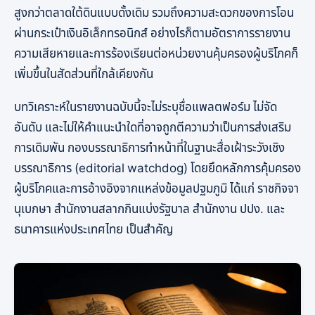
สูงกว่าตลาดใต้ดินแบบดั้งเดิม รวมถึงความสะดวกของการโอน
ผ่านกระเป๋าเงินอิเล็กทรอนิกส์ อย่างไรก็ตามอัตราการรายงาน
ความเสียหายและการร้องเรียนต่อหน่วยงานคุ้มครองผู้บริโภคก็
เพิ่มขึ้นในสัดส่วนที่ใกล้เคียงกัน
บทวิเคราะห์ในรายงานฉบับนี้จะไม่ระบุชื่อแพลตฟอร์ม ไม่จัด
อันดับ และไม่ให้คำแนะนำใดที่อาจถูกตีความว่าเป็นการส่งเสริม
การเดิมพัน กองบรรณาธิการทำหน้าที่ในฐานะสื่อเฝ้าระวังเชิง
บรรณาธิการ (editorial watchdog) โดยยึดหลักการคุ้มครอง
ผู้บริโภคและการอ้างอิงจากแหล่งข้อมูลปฐมภูมิ ได้แก่ ราชกิจจา
นุเบกษา สำนักงานสลากกินแบ่งรัฐบาล สำนักงาน ปปง. และ
ธนาคารแห่งประเทศไทย เป็นสำคัญ