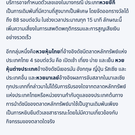
บริการอาจกำหนดตัวเลขเองในบางกรณี ประเภท
หวยยี่กี
เป็นการเดิมพันที่มีความถี่สูงมากเป็นพิเศษ โดยจัดออกรางวัลได้
ถึง 88 รอบต่อวัน ในช่วงเวลาประมาณทุก 15 นาที ลักษณะนี้
เพิ่มความเสี่ยงในการเสพติดพฤติกรรมและการสูญเสียเงิน
อย่างรวดเร็ว
อีกกลุ่มหนึ่งคือ
หวยหุ้นไทย
ที่อ้างอิงดัชนีตลาดหลักทรัพย์แห่ง
ประเทศไทย 4 รอบต่อวัน คือ เปิดเช้า เที่ยง บ่าย และเย็น
หวย
หุ้นต่างประเทศ
อ้างอิงดัชนีเยอรมัน อังกฤษ ญี่ปุ่น รัสเซีย และ
ประเทศอื่น และ
หวยมาเลย์
อ้างอิงผลการจับสลากในมาเลเซีย
ทุกประเภทที่กล่าวมาไม่ได้รับการรับรองใดจากตลาดหลักทรัพย์
แห่งประเทศไทยหรือหน่วยงานกำกับดูแลของประเทศต้นทาง
การนำดัชนีของตลาดหลักทรัพย์มาใช้เป็นฐานเดิมพันเพียง
เป็นการหยิบยืมตัวเลขสาธารณะโดยไม่มีความเกี่ยวข้องกับ
กิจกรรมของตลาดใดจริง