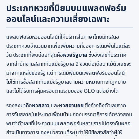
ประเภทหวยที่นิยมบนแพลตฟอร์ม
ออนไลน์และความเสี่ยงเฉพาะ
แพลตฟอร์มหวยออนไลน์ที่ให้บริการในภาษาไทยมักเสนอ
ประเภทหวยจำนวนมากเพื่อเพิ่มความถี่ของการเดิมพันในแต่ละ
วัน ประเภทที่พบบ่อยที่สุดคือ
หวยรัฐบาล
ซึ่งอิงเลขที่ประกาศ
จากสำนักงานสลากกินแบ่งรัฐบาล 2 งวดต่อเดือน แม้ตัวเลขจะ
มาจากแหล่งของรัฐ แต่การเดิมพันบนแพลตฟอร์มออนไลน์
ไม่ใช่การซื้อสลากกินแบ่งรัฐบาลตามความหมายทางกฎหมาย
และไม่ได้รับการคุ้มครองตามระบบของ GLO แต่อย่างใด
รองลงมาคือ
หวยลาว
และ
หวยฮานอย
ซึ่งอ้างอิงตัวเลขจาก
การจับสลากในประเทศเพื่อนบ้าน กองบรรณาธิการได้ตรวจสอบ
พบว่าตัวเลขที่ประกาศบนแพลตฟอร์มหลายรายไม่ตรงกับผลอ
ย่างเป็นทางการของหน่วยงานที่ระบุ ทำให้มีข้อสงสัยว่าผู้ให้