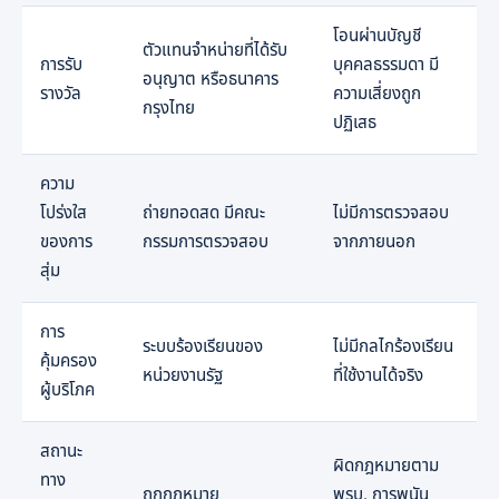
โอนผ่านบัญชี
ตัวแทนจำหน่ายที่ได้รับ
การรับ
บุคคลธรรมดา มี
อนุญาต หรือธนาคาร
รางวัล
ความเสี่ยงถูก
กรุงไทย
ปฏิเสธ
ความ
โปร่งใส
ถ่ายทอดสด มีคณะ
ไม่มีการตรวจสอบ
ของการ
กรรมการตรวจสอบ
จากภายนอก
สุ่ม
การ
ระบบร้องเรียนของ
ไม่มีกลไกร้องเรียน
คุ้มครอง
หน่วยงานรัฐ
ที่ใช้งานได้จริง
ผู้บริโภค
สถานะ
ผิดกฎหมายตาม
ทาง
ถูกกฎหมาย
พรบ. การพนัน