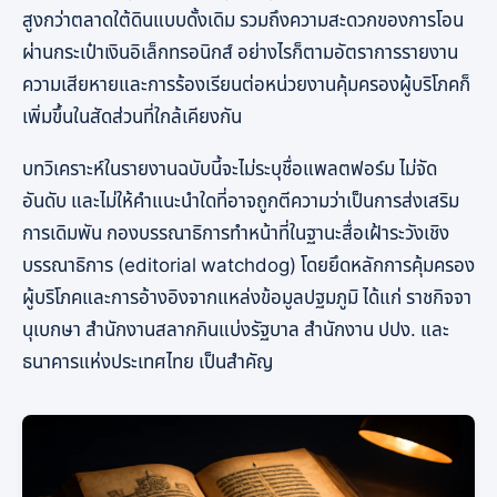
สูงกว่าตลาดใต้ดินแบบดั้งเดิม รวมถึงความสะดวกของการโอน
ผ่านกระเป๋าเงินอิเล็กทรอนิกส์ อย่างไรก็ตามอัตราการรายงาน
ความเสียหายและการร้องเรียนต่อหน่วยงานคุ้มครองผู้บริโภคก็
เพิ่มขึ้นในสัดส่วนที่ใกล้เคียงกัน
บทวิเคราะห์ในรายงานฉบับนี้จะไม่ระบุชื่อแพลตฟอร์ม ไม่จัด
อันดับ และไม่ให้คำแนะนำใดที่อาจถูกตีความว่าเป็นการส่งเสริม
การเดิมพัน กองบรรณาธิการทำหน้าที่ในฐานะสื่อเฝ้าระวังเชิง
บรรณาธิการ (editorial watchdog) โดยยึดหลักการคุ้มครอง
ผู้บริโภคและการอ้างอิงจากแหล่งข้อมูลปฐมภูมิ ได้แก่ ราชกิจจา
นุเบกษา สำนักงานสลากกินแบ่งรัฐบาล สำนักงาน ปปง. และ
ธนาคารแห่งประเทศไทย เป็นสำคัญ