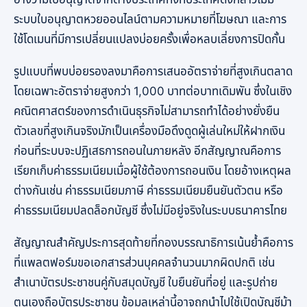
อ้างว่ามีใบอนุญาตจากต่างประเทศทั้งที่ประเทศดังกล่าวไม่มี
ระบบใบอนุญาตหวยออนไลน์ตามความหมายที่โฆษณา และการ
ใช้โดเมนที่มีการเปลี่ยนแปลงบ่อยครั้งเพื่อหลบเลี่ยงการปิดกั้น
รูปแบบที่พบบ่อยรองลงมาคือการเสนออัตราจ่ายที่สูงเกินตลาด
โดยเฉพาะอัตราจ่ายสูงกว่า 1,000 บาทต่อบาทเดิมพัน ซึ่งในเชิง
คณิตศาสตร์ของการดำเนินธุรกิจไม่สามารถทำได้อย่างยั่งยืน
ตัวเลขที่สูงเกินจริงมักเป็นเครื่องมือดึงดูดผู้เล่นใหม่ให้ฝากเงิน
ก่อนที่ระบบจะปฏิเสธการถอนในภายหลัง อีกสัญญาณคือการ
เรียกเก็บค่าธรรมเนียมเมื่อผู้ใช้ต้องการถอนเงิน โดยอ้างเหตุผล
ต่างกันเช่น ค่าธรรมเนียมภาษี ค่าธรรมเนียมยืนยันตัวตน หรือ
ค่าธรรมเนียมปลดล็อกบัญชี ซึ่งไม่มีอยู่จริงในระบบธนาคารไทย
สัญญาณสำคัญประการสุดท้ายที่กองบรรณาธิการเน้นย้ำคือการ
ที่แพลตฟอร์มขอเอกสารส่วนบุคคลจำนวนมากผิดปกติ เช่น
สำเนาบัตรประชาชนคู่กับสมุดบัญชี ใบยืนยันที่อยู่ และรูปถ่าย
ตนเองถือบัตรประชาชน ข้อมูลเหล่านี้อาจถูกนำไปใช้เปิดบัญชีม้า